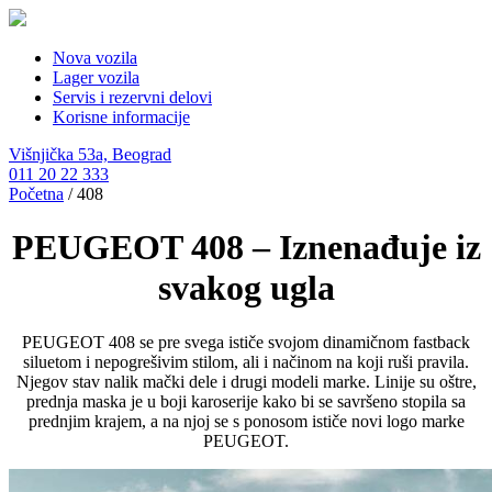
Nova vozila
Lager vozila
Servis i rezervni delovi
Korisne informacije
Višnjička 53a, Beograd
011 20 22 333
Početna
/
408
PEUGEOT 408 – Iznenađuje iz
svakog ugla
PEUGEOT 408 se pre svega ističe svojom dinamičnom fastback
siluetom i nepogrešivim stilom, ali i načinom na koji ruši pravila.
Njegov stav nalik mački dele i drugi modeli marke. Linije su oštre,
prednja maska je u boji karoserije kako bi se savršeno stopila sa
prednjim krajem, a na njoj se s ponosom ističe novi logo marke
PEUGEOT.