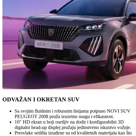
ODVAŽAN I OKRETAN SUV
Sa svojim fluidnim i robusnim linijama potpuno NOVI SUV
PEUGEOT 2008 pruža izuzetnu snagu i efikasnost.
10″ HD ekran u boji osetljiv na dodir i konfigurabilni 3D
digitalni head-up displej pružaju jedinstveno iskustvo vožnje.
Presvlake sedišta izrađene su od kvalitetnih materijala kao što