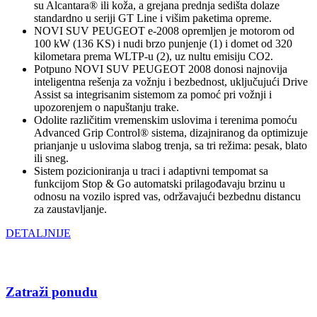
su Alcantara® ili koža, a grejana prednja sedišta dolaze
standardno u seriji GT Line i višim paketima opreme.
NOVI SUV PEUGEOT e-2008 opremljen je motorom od
100 kW (136 KS) i nudi brzo punjenje (1) i domet od 320
kilometara prema WLTP-u (2), uz nultu emisiju CO2.
Potpuno NOVI SUV PEUGEOT 2008 donosi najnovija
inteligentna rešenja za vožnju i bezbednost, uključujući Drive
Assist sa integrisanim sistemom za pomoć pri vožnji i
upozorenjem o napuštanju trake.
Odolite različitim vremenskim uslovima i terenima pomoću
Advanced Grip Control® sistema, dizajniranog da optimizuje
prianjanje u uslovima slabog trenja, sa tri režima: pesak, blato
ili sneg.
Sistem pozicioniranja u traci i adaptivni tempomat sa
funkcijom Stop & Go automatski prilagođavaju brzinu u
odnosu na vozilo ispred vas, održavajući bezbednu distancu
za zaustavljanje.
DETALJNIJE