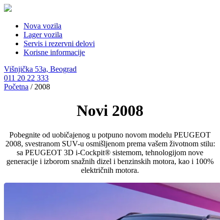
Nova vozila
Lager vozila
Servis i rezervni delovi
Korisne informacije
Višnjička 53a, Beograd
011 20 22 333
Početna
/
2008
Novi 2008
Pobegnite od uobičajenog u potpuno novom modelu PEUGEOT
2008, svestranom SUV-u osmišljenom prema vašem životnom stilu:
sa PEUGEOT 3D i-Cockpit® sistemom, tehnologijom nove
generacije i izborom snažnih dizel i benzinskih motora, kao i 100%
električnih motora.