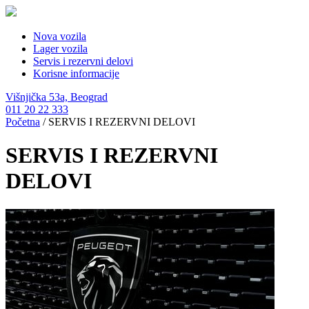
Nova vozila
Lager vozila
Servis i rezervni delovi
Korisne informacije
Višnjička 53a, Beograd
011 20 22 333
Početna
/
SERVIS I REZERVNI DELOVI
SERVIS I REZERVNI
DELOVI