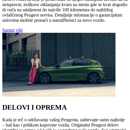
neispravni, troškove otklanjanja kvara na mestu gde se kvar dogodio
ili vuču na udaljenost do najviše 100 kilometara do najbližeg
ovlašćenog Peugeot servisa. Detaljnije informacije o garancijskim
uslovima možete pronaći u narudžbenici za novo vozilo.
Saznaj više
DELOVI I OPREMA
Kada je reč o održavanju vašeg Peugeota, zahtevajte samo najbolje
– baš kao i prilikom kupovine vozila. Originalni Peugeot delovi