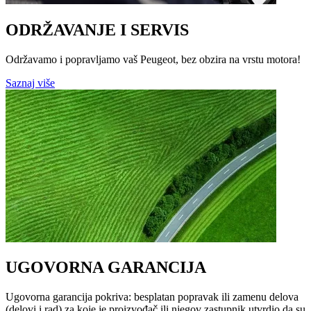
ODRŽAVANJE I SERVIS
Održavamo i popravljamo vaš Peugeot, bez obzira na vrstu motora!
Saznaj više
UGOVORNA GARANCIJA
Ugovorna garancija pokriva: besplatan popravak ili zamenu delova
(delovi i rad) za koje je proizvođač ili njegov zastupnik utvrdio da su