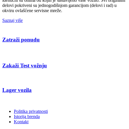
identični su onima od kojih je sastavljeno vaše vozilo. Svi originalni
delovi pokriveni su jednogodišnjom garancijom (delovi i rad) u
okviru ovlašćene servisne mreže.
Saznaj više
Politika privatnosti
Istorija brenda
Kontakt