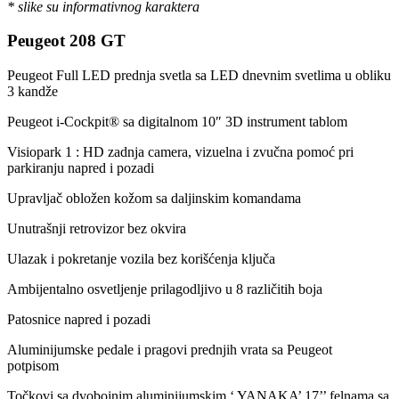
* slike su informativnog karaktera
Peugeot 208 GT
Peugeot Full LED prednja svetla sa LED dnevnim svetlima u obliku
3 kandže
Peugeot i-Cockpit® sa digitalnom 10″ 3D instrument tablom
Visiopark 1 : HD zadnja camera, vizuelna i zvučna pomoć pri
parkiranju napred i pozadi
Upravljač obložen kožom sa daljinskim komandama
Unutrašnji retrovizor bez okvira
Ulazak i pokretanje vozila bez korišćenja ključa
Ambijentalno osvetljenje prilagodljivo u 8 različitih boja
Patosnice napred i pozadi
Aluminijumske pedale i pragovi prednjih vrata sa Peugeot
potpisom
Točkovi sa dvobojnim aluminijumskim ‘ YANAKA’ 17’’ felnama sa