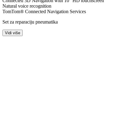
Connected 3D Navigation with 10″ HD touchscreen
Natural voice recognition
TomTom® Connected Navigation Services
Set za reparaciju pneumatika
Vidi više