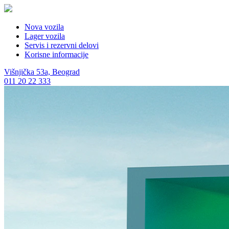
Nova vozila
Lager vozila
Servis i rezervni delovi
Korisne informacije
Višnjička 53a, Beograd
011 20 22 333