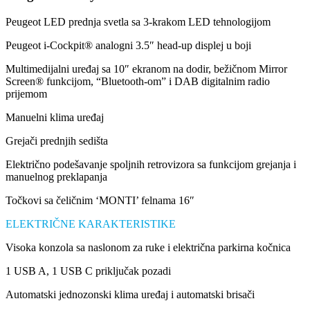
Peugeot LED prednja svetla sa 3-krakom LED tehnologijom
Peugeot i-Cockpit® analogni 3.5″ head-up displej u boji
Multimedijalni uređaj sa 10″ ekranom na dodir, bežičnom Mirror
Screen® funkcijom, “Bluetooth-om” i DAB digitalnim radio
prijemom
Manuelni klima uređaj
Grejači prednjih sedišta
Električno podešavanje spoljnih retrovizora sa funkcijom grejanja i
manuelnog preklapanja
Točkovi sa čeličnim ‘MONTI’ felnama 16″
ELEKTRIČNE KARAKTERISTIKE
Visoka konzola sa naslonom za ruke i električna parkirna kočnica
1 USB A, 1 USB C priključak pozadi
Automatski jednozonski klima uređaj i automatski brisači